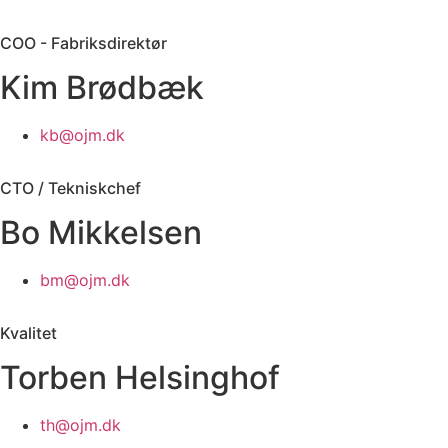
COO - Fabriksdirektør
Kim Brødbæk
kb@ojm.dk
CTO / Tekniskchef
Bo Mikkelsen
bm@ojm.dk
Kvalitet
Torben Helsinghof
th@ojm.dk